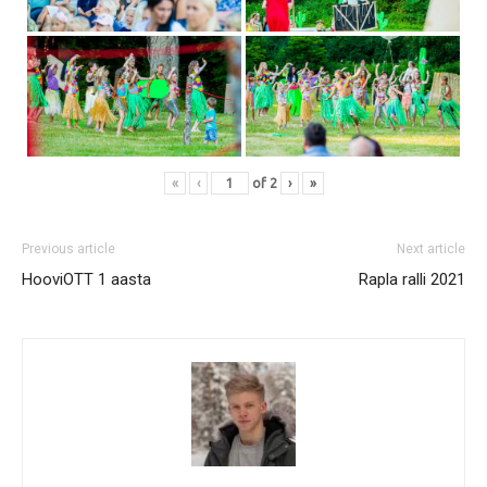
«
‹
of
2
›
»
Previous article
Next article
HooviOTT 1 aasta
Rapla ralli 2021