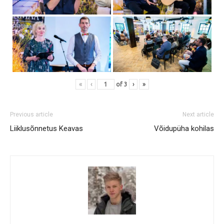
«
‹
of
3
›
»
Previous article
Next article
Liiklusõnnetus Keavas
Võidupüha kohilas