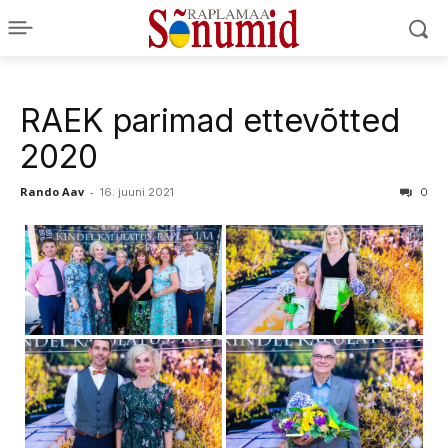
RAEK parimad ettevõtted
2020
Rando Aav
-
16. juuni 2021
0