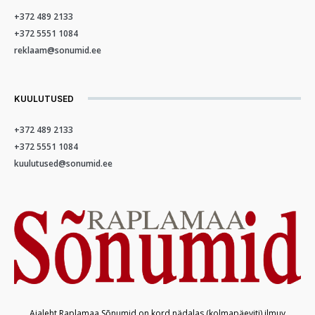
+372 489 2133
+372 5551 1084
reklaam@sonumid.ee
KUULUTUSED
+372 489 2133
+372 5551 1084
kuulutused@sonumid.ee
Ajaleht Raplamaa Sõnumid on kord nädalas (kolmapäeviti) ilmuv