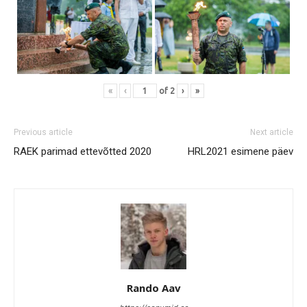
«
‹
of
2
›
»
Previous article
Next article
RAEK parimad ettevõtted 2020
HRL2021 esimene päev
Rando Aav