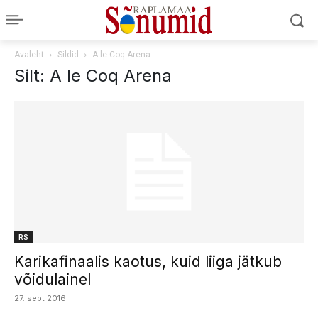
Avaleht
Sildid
A le Coq Arena
Silt: A le Coq Arena
RS
Karikafinaalis kaotus, kuid liiga jätkub
võidulainel
27. sept 2016