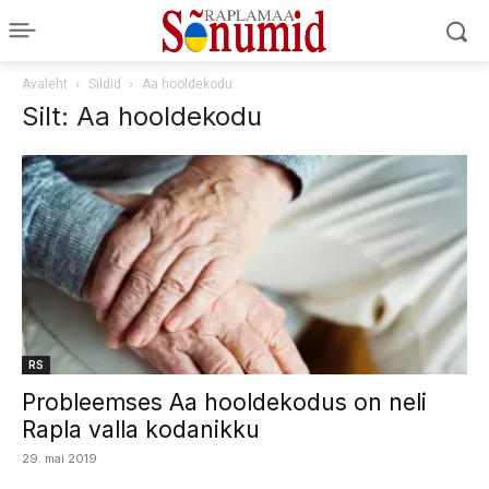
Avaleht
Sildid
Aa hooldekodu
Silt: Aa hooldekodu
RS
Probleemses Aa hooldekodus on neli
Rapla valla kodanikku
29. mai 2019