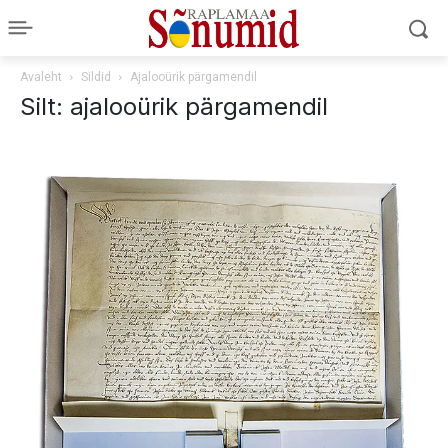
Avaleht
Sildid
Ajalooürik pärgamendil
Silt: ajalooürik pärgamendil