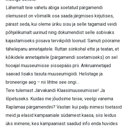
Lähemalt teie vahetu abiga soetatud pärgamendi
olemusest on võimalik osa saada järgmises kirjutises,
pärast seda, kui oleme üriku sisu ja selle tagamaid veidi
põhjalikumalt uurinud ning dokumendist selle sobivaks
kajastamiseks piisava tervikpildi loonud. Samuti pöörame
tähelepanu annetajatele. Ruttan siinkohal ette ja teatan, et
kõikidele annetajatele (pärgamendi soetamiseks) on sel
hooajal muuseumisse sissepääs prii. Ankruannetajad
saavad lisaks tasuta muuseumigiidi. Helistage ja
broneerige aeg – nii lihtne see ongi…
Tere tulemast Järvakandi Klaasimuuseumisse! Ja
lõpetuseks. Kuidas me jõudsime teise, veelgi vanema
Raplamaa pärgamendini? Vastan: kui palju inimesi toetasid
meid ja elasid kampaaniale südamest kaasa, siis leidus
üks inimene, kes kampaaniast saadud info enda huvides