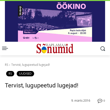
RS
Tervist, lugupeetud lugejad!
RS
UUDISED
Tervist, lugupeetud lugejad!
9. märts 2016
0