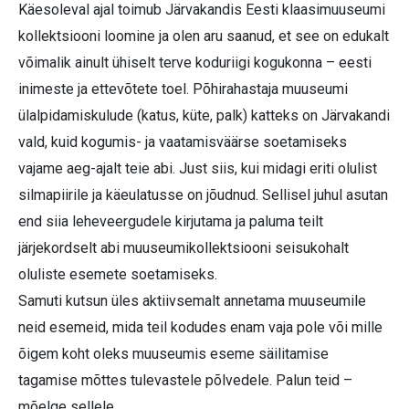
Käesoleval ajal toimub Järvakandis Eesti klaasimuuseumi
kollektsiooni loomine ja olen aru saanud, et see on edukalt
võimalik ainult ühiselt terve koduriigi kogukonna – eesti
inimeste ja ettevõtete toel. Põhirahastaja muuseumi
ülalpidamiskulude (katus, küte, palk) katteks on Järvakandi
vald, kuid kogumis- ja vaatamisväärse soetamiseks
vajame aeg-ajalt teie abi. Just siis, kui midagi eriti olulist
silmapiirile ja käeulatusse on jõudnud. Sellisel juhul asutan
end siia leheveergudele kirjutama ja paluma teilt
järjekordselt abi muuseumikollektsiooni seisukohalt
oluliste esemete soetamiseks.
Samuti kutsun üles aktiivsemalt annetama muuseumile
neid esemeid, mida teil kodudes enam vaja pole või mille
õigem koht oleks muuseumis eseme säilitamise
tagamise mõttes tulevastele põlvedele. Palun teid –
mõelge sellele.