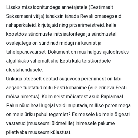
Lisaks missioonitundega annetajatele (Eestimaalt
Saksamaani välja) tahaksin tänada Revali omaaegseid
nahaparkaleid, kirjutajaid ning pitserimeistreid, kelle
koostöös sündmuste initsiaatoritega ja sündmustel
osalejatega on sündinud midagi nii kaunist ja
tähelepanuväärset. Dokument on muu hulgas ajalooliseks
algallikaks vähemalt ühe Eesti küla teistkordsele
ülestähendusele.
Ürikuga otseselt seotud suguvõsa perenimest on läbi
aegade tuletatud mitu Eesti kohanime (viie erineva Eesti
mõisa nimetus). Kolm neist mõisatest asub Raplamaal.
Palun nüüd heal lugejal veidi nuputada, millise perenimega
on meie üriku puhul tegemist? Esimesele kolmele õigesti
vastanud (muuseumi üldmeilile) inimesele pakume
piletivaba muuseumikülastust.