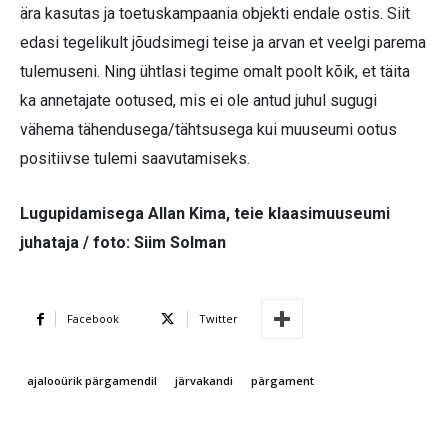
ära kasutas ja toetuskampaania objekti endale ostis. Siit
edasi tegelikult jõudsimegi teise ja arvan et veelgi parema
tulemuseni. Ning ühtlasi tegime omalt poolt kõik, et täita
ka annetajate ootused, mis ei ole antud juhul sugugi
vähema tähendusega/tähtsusega kui muuseumi ootus
positiivse tulemi saavutamiseks.
Lugupidamisega Allan Kima,
teie klaasimuuseumi
juhataja / foto: Siim Solman
Facebook
Twitter
ajalooürik pärgamendil
järvakandi
pärgament