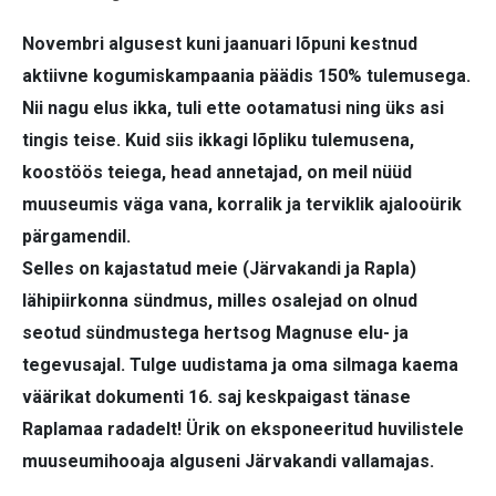
Novembri algusest kuni jaanuari lõpuni kestnud
aktiivne kogumiskampaania päädis 150% tulemusega.
Nii nagu elus ikka, tuli ette ootamatusi ning üks asi
tingis teise. Kuid siis ikkagi lõpliku tulemusena,
koostöös teiega, head annetajad, on meil nüüd
muuseumis väga vana, korralik ja terviklik ajalooürik
pärgamendil.
Selles on kajastatud meie (Järvakandi ja Rapla)
lähipiirkonna sündmus, milles osalejad on olnud
seotud sündmustega hertsog Magnuse elu- ja
tegevusajal. Tulge uudistama ja oma silmaga kaema
väärikat dokumenti 16. saj keskpaigast tänase
Raplamaa radadelt! Ürik on eksponeeritud huvilistele
muuseumihooaja alguseni Järvakandi vallamajas.