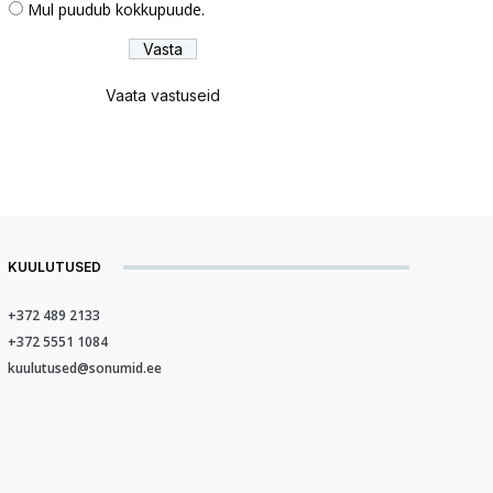
Mul puudub kokkupuude.
Vaata vastuseid
KUULUTUSED
+372 489 2133
+372 5551 1084
kuulutused@sonumid.ee