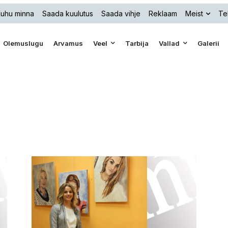
uhu minna
Saada kuulutus
Saada vihje
Reklaam
Meist
Te
Olemuslugu
Arvamus
Veel
Tarbija
Vallad
Galerii