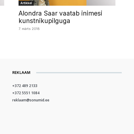
Artikkel
a
Alondra Saar vaatab inimesi
kunstnikupilguga
7. märts 2018
REKLAAM
+372 489 2133
+372 5551 1084
reklaam@sonumid.ee