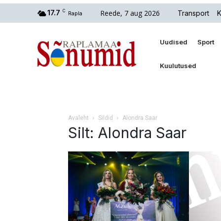
Reede, 7 aug 2026
17.7
C
Transport
K
Rapla
Uudised
Sport
Kuulutused
Avaleht
Sildid
Alondra Saar
Silt: Alondra Saar