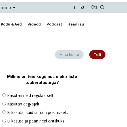
Otsi
llimine
Kodu & Aed
Videod
Podcast
Head isu
Minu konto
Telli
Milline on teie kogemus elektriliste
tõukeratastega?
Kasutan neid regulaarselt.
Kasutan aeg-ajalt.
Ei kasuta, kuid suhtun positiivselt.
Ei kasuta ja pean neid ohtlikuks.