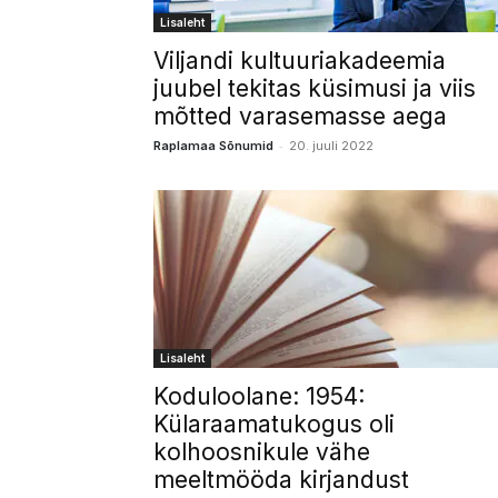
Lisaleht
Viljandi kultuuriakadeemia
juubel tekitas küsimusi ja viis
mõtted varasemasse aega
-
Raplamaa Sõnumid
20. juuli 2022
Lisaleht
Koduloolane: 1954:
Külaraamatukogus oli
kolhoosnikule vähe
meeltmööda kirjandust