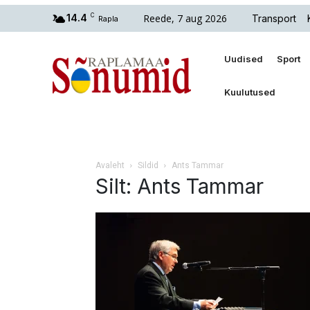
Reede, 7 aug 2026
14.4
C
Transport
Rapla
Uudised
Sport
Kuulutused
Avaleht
Sildid
Ants Tammar
Silt: Ants Tammar