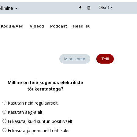
Otsi
llimine
Kodu & Aed
Videod
Podcast
Head isu
Minu konto
Telli
Milline on teie kogemus elektriliste
tõukeratastega?
Kasutan neid regulaarselt.
Kasutan aeg-ajalt.
Ei kasuta, kuid suhtun positiivselt.
Ei kasuta ja pean neid ohtlikuks.