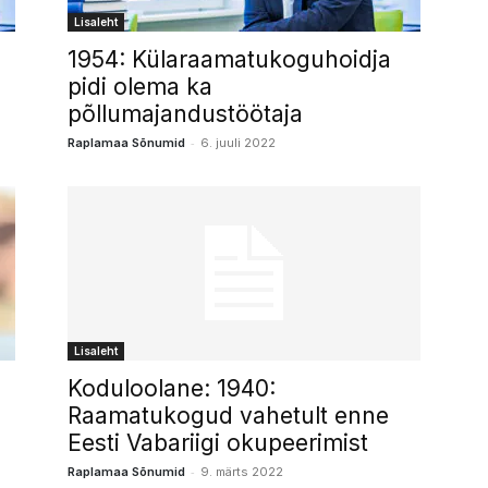
Lisaleht
1954: Külaraamatukoguhoidja
pidi olema ka
põllumajandustöötaja
-
Raplamaa Sõnumid
6. juuli 2022
Lisaleht
Koduloolane: 1940:
Raamatukogud vahetult enne
Eesti Vabariigi okupeerimist
-
Raplamaa Sõnumid
9. märts 2022