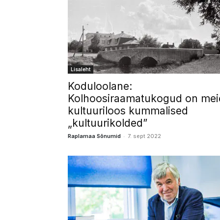
Lisaleht
Koduloolane:
Kolhoosiraamatukogud on mei
kultuuriloos kummalised
„kultuurikolded”
-
Raplamaa Sõnumid
7. sept 2022