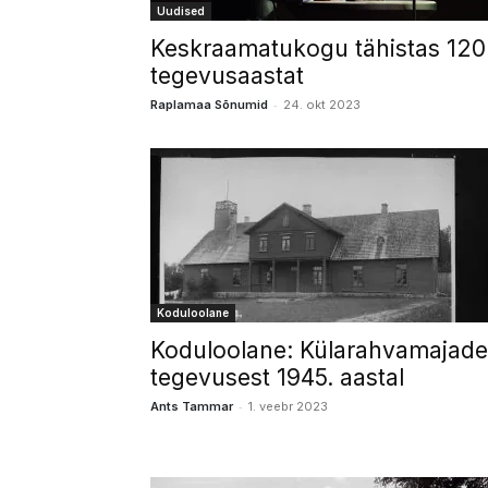
Uudised
Keskraamatukogu tähistas 120
tegevusaastat
-
Raplamaa Sõnumid
24. okt 2023
Koduloolane
Koduloolane: Külarahvamajade
tegevusest 1945. aastal
-
Ants Tammar
1. veebr 2023