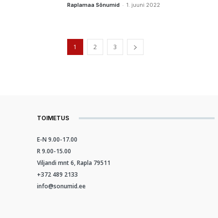
-
Raplamaa Sõnumid
1. juuni 2022
1
2
3
TOIMETUS
E-N 9.00-17.00
R 9.00-15.00
Viljandi mnt 6, Rapla 79511
+372 489 2133
info@sonumid.ee