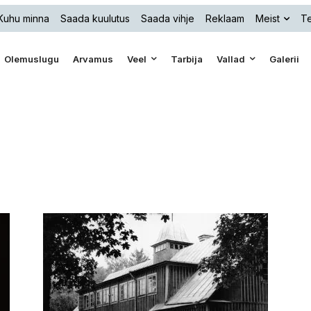
Kuhu minna
Saada kuulutus
Saada vihje
Reklaam
Meist
Te
Olemuslugu
Arvamus
Veel
Tarbija
Vallad
Galerii