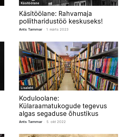
Käsitöölane
Käsitöölane: Rahvamaja
poliitharidustöö keskuseks!
-
Ants Tammar
1. märts 2023
Lisaleht
Koduloolane:
Külaraamatukogude tegevus
algas segaduse õhustikus
-
Ants Tammar
5. okt 2022