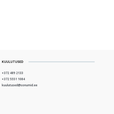
KUULUTUSED
+372 489 2133
+372 5551 1084
kuulutused@sonumid.ee