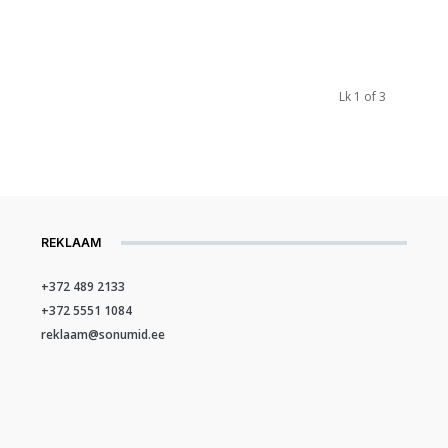
Lk 1 of 3
REKLAAM
+372 489 2133
+372 5551 1084
reklaam@sonumid.ee