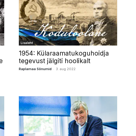
Lisaleht
1954: Külaraamatukoguhoidja
e
tegevust jälgiti hoolikalt
-
Raplamaa Sõnumid
3. aug 2022