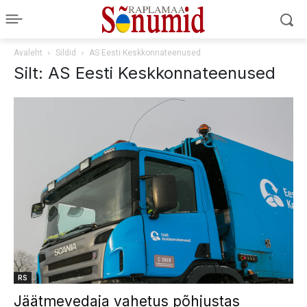
Avaleht
Sildid
AS Eesti Keskkonnateenused
Silt: AS Eesti Keskkonnateenused
RS
Jäätmevedaja vahetus põhjustas