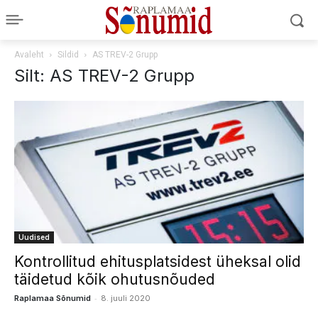
Avaleht
Sildid
AS TREV-2 Grupp
Silt: AS TREV-2 Grupp
Uudised
Kontrollitud ehitusplatsidest üheksal olid
täidetud kõik ohutusnõuded
-
Raplamaa Sõnumid
8. juuli 2020