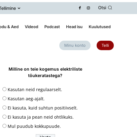
Otsi
Tellimine
odu & Aed
Videod
Podcast
Head isu
Kuulutused
Minu konto
Telli
Milline on teie kogemus elektriliste
tõukeratastega?
Kasutan neid regulaarselt.
Kasutan aeg-ajalt.
Ei kasuta, kuid suhtun positiivselt.
Ei kasuta ja pean neid ohtlikuks.
Mul puudub kokkupuude.