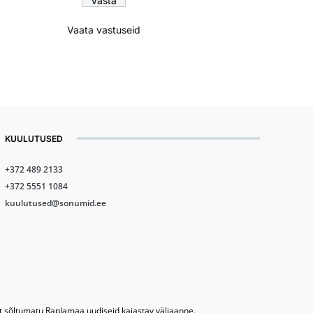
Vaata vastuseid
KUULUTUSED
+372 489 2133
+372 5551 1084
kuulutused@sonumid.ee
lt sõltumatu Raplamaa uudiseid kajastav väljaanne.