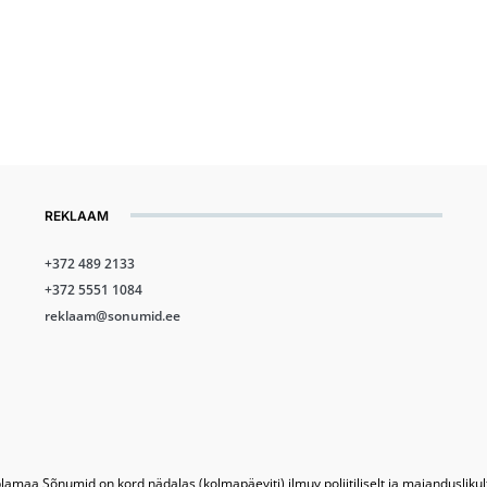
REKLAAM
+372 489 2133
+372 5551 1084
reklaam@sonumid.ee
lamaa Sõnumid on kord nädalas (kolmapäeviti) ilmuv poliitiliselt ja majandusliku