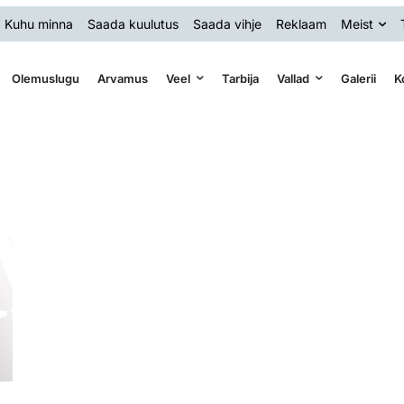
Kuhu minna
Saada kuulutus
Saada vihje
Reklaam
Meist
Olemuslugu
Arvamus
Veel
Tarbija
Vallad
Galerii
K