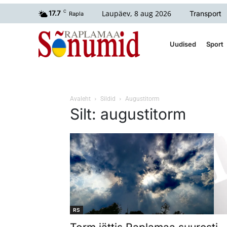
Laupäev, 8 aug 2026
17.7
C
Transport
Rapla
Uudised
Sport
Avaleht
Sildid
Augustitorm
Silt: augustitorm
RS