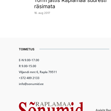
Torm jättis Raplamaa suuresti
räsimata
16. aug 2017
TOIMETUS
E-N 9.00-17.00
R 9.00-15.00
Viljandi mnt 6, Rapla 79511
+372 489 2133
info@sonumid.ee
Ajaleht Rap