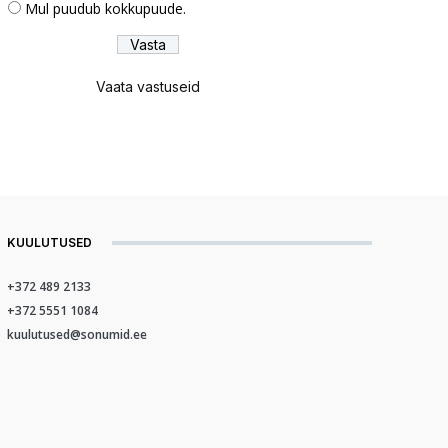
Mul puudub kokkupuude.
Vaata vastuseid
KUULUTUSED
+372 489 2133
+372 5551 1084
kuulutused@sonumid.ee