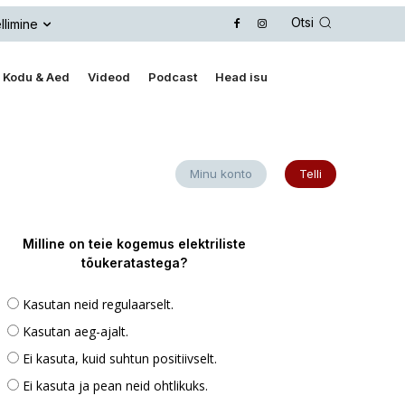
Otsi
llimine
Kodu & Aed
Videod
Podcast
Head isu
Minu konto
Telli
Milline on teie kogemus elektriliste
tõukeratastega?
Kasutan neid regulaarselt.
Kasutan aeg-ajalt.
Ei kasuta, kuid suhtun positiivselt.
Ei kasuta ja pean neid ohtlikuks.