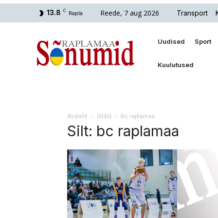
Reede, 7 aug 2026
13.8
C
Transport
Rapla
Uudised
Sport
Kuulutused
Avaleht
Sildid
Bc raplamaa
Silt: bc raplamaa