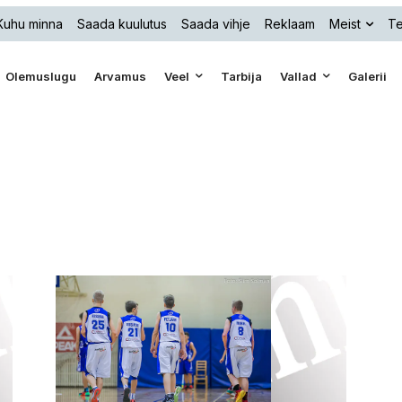
Kuhu minna
Saada kuulutus
Saada vihje
Reklaam
Meist
Te
Olemuslugu
Arvamus
Veel
Tarbija
Vallad
Galerii