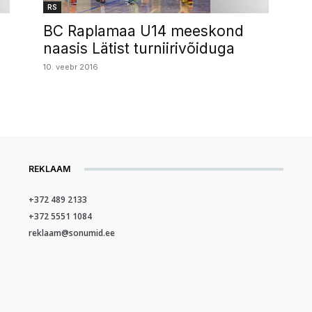
RS
BC Raplamaa U14 meeskond
naasis Lätist turniirivõiduga
10. veebr 2016
REKLAAM
+372 489 2133
+372 5551 1084
reklaam@sonumid.ee