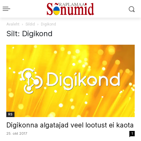
Avaleht
Sildid
Digikond
Silt: Digikond
RS
Digikonna algatajad veel lootust ei kaota
25. okt 2017
1