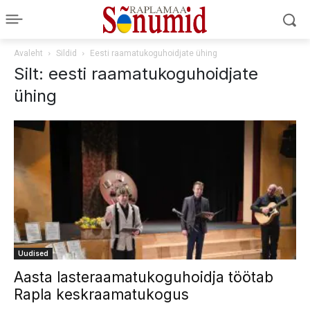
Avaleht
Sildid
Eesti raamatukoguhoidjate ühing
Silt: eesti raamatukoguhoidjate
ühing
Uudised
Aasta lasteraamatukoguhoidja töötab
Rapla keskraamatukogus