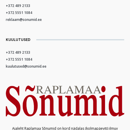
+372 489 2133
+372 5551 1084
reklaam@sonumid.ee
KUULUTUSED
+372 489 2133
+372 5551 1084
kuulutused@sonumid.ee
Ajaleht Raplamaa Sõnumid on kord nädalas (kolmapäeviti) ilmuv