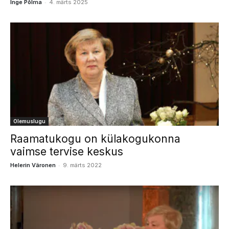
-
Inge Põlma
4. märts 2025
Olemuslugu
Raamatukogu on külakogukonna
vaimse tervise keskus
-
Helerin Väronen
9. märts 2022