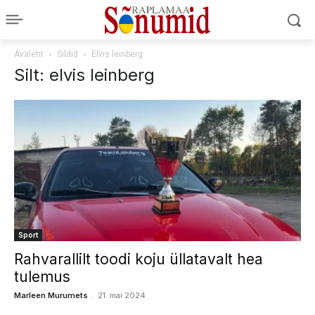
Avaleht
Sildid
Elvis leinberg
Silt: elvis leinberg
Sport
Rahvarallilt toodi koju üllatavalt hea
tulemus
-
Marleen Murumets
21. mai 2024