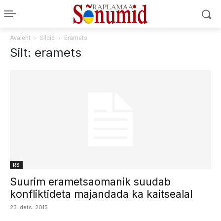
Avaleht
Sildid
Eramets
Silt: eramets
RS
Suurim erametsaomanik suudab
konfliktideta majandada ka kaitsealal
23. dets. 2015