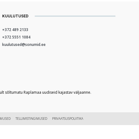
KUULUTUSED
+372 489 2133
+372 5551 1084
kuulutused@sonumid.ee
kult sõltumatu Raplamaa uudiseid kajastav väljaanne.
IMUSED
TELLIMISTINGIMUSED
PRIVAATSUSPOLIITIKA