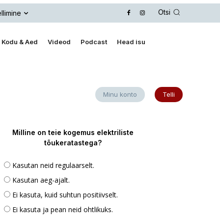
Otsi
llimine
Kodu & Aed
Videod
Podcast
Head isu
Minu konto
Telli
Milline on teie kogemus elektriliste
tõukeratastega?
Kasutan neid regulaarselt.
Kasutan aeg-ajalt.
Ei kasuta, kuid suhtun positiivselt.
Ei kasuta ja pean neid ohtlikuks.