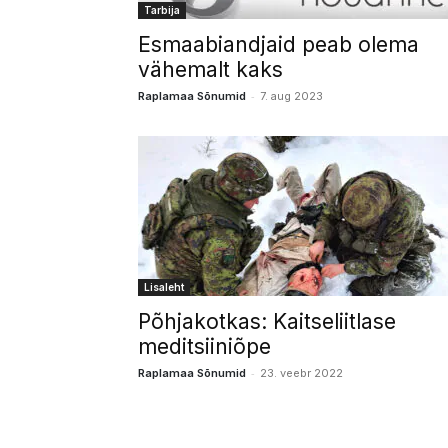
Tarbija
Esmaabiandjaid peab olema
vähemalt kaks
-
Raplamaa Sõnumid
7. aug 2023
Lisaleht
Põhjakotkas: Kaitseliitlase
meditsiiniõpe
-
Raplamaa Sõnumid
23. veebr 2022