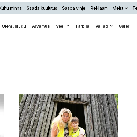
Kuhu minna
Saada kuulutus
Saada vihje
Reklaam
Meist
Te
Olemuslugu
Arvamus
Veel
Tarbija
Vallad
Galerii