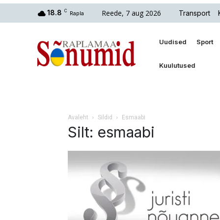
Reede, 7 aug 2026
18.8
C
Transport
Rapla
Uudised
Sport
Kuulutused
Avaleht
Sildid
Esmaabi
Silt: esmaabi