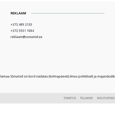
REKLAAM
+372 489 2133
+372 5551 1084
reklaam@sonumid.ee
plamaa Sõnumid on kord nädalas (kolmapäeviti) ilmuv poliitiliselt ja majandusli
TOIMETUS
TELLIMINE
KASUTUSTING