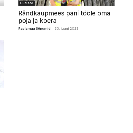
Uudised
Rändkaupmees pani tööle oma
poja ja koera
-
Raplamaa Sõnumid
30. juuni 2023