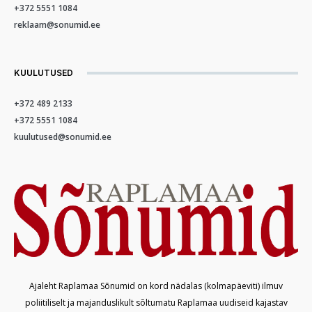
+372 5551 1084
reklaam@sonumid.ee
KUULUTUSED
+372 489 2133
+372 5551 1084
kuulutused@sonumid.ee
Ajaleht Raplamaa Sõnumid on kord nädalas (kolmapäeviti) ilmuv
poliitiliselt ja majanduslikult sõltumatu Raplamaa uudiseid kajastav