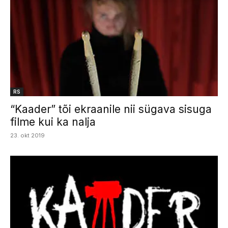
RS
“Kaader” tõi ekraanile nii sügava sisuga
filme kui ka nalja
23. okt 2019