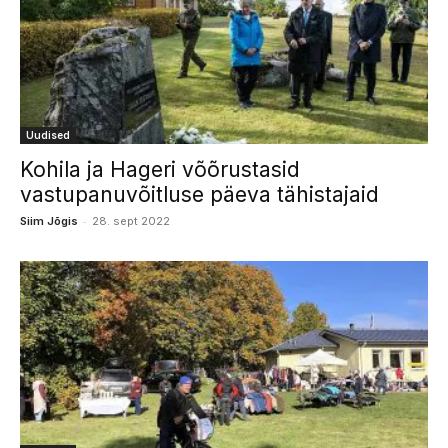
Uudised
Kohila ja Hageri võõrustasid
vastupanuvõitluse päeva tähistajaid
-
Siim Jõgis
28. sept 2022