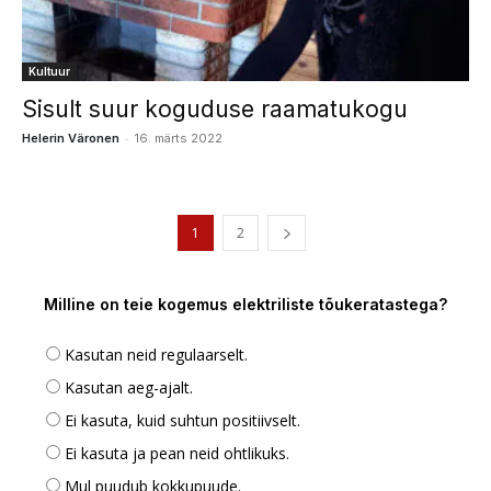
Kultuur
Sisult suur koguduse raamatukogu
-
Helerin Väronen
16. märts 2022
1
2
Milline on teie kogemus elektriliste tõukeratastega?
Kasutan neid regulaarselt.
Kasutan aeg-ajalt.
Ei kasuta, kuid suhtun positiivselt.
Ei kasuta ja pean neid ohtlikuks.
Mul puudub kokkupuude.