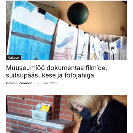
Kultuur
Muuseumiöö dokumentaalfilmide,
suitsupääsukese ja fotojahiga
-
Helerin Väronen
25. mai 2022