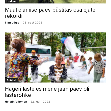
Uudised
Maal elamise päev püstitas osalejate
rekordi
-
Siim Jõgis
28. sept 2022
Artikkel
Hageri laste esimene jaanipäev oli
lasterohke
-
Helerin Väronen
22. juuni 2022