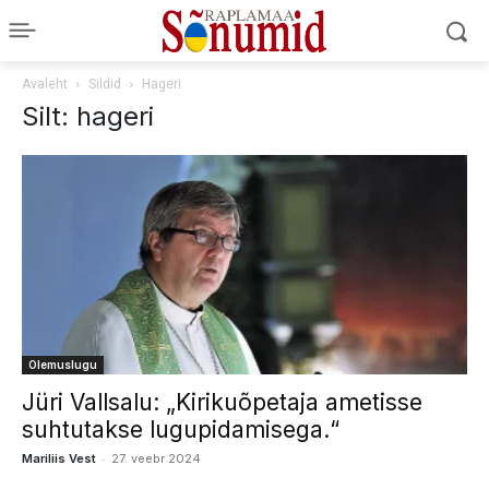
Avaleht
Sildid
Hageri
Silt: hageri
Olemuslugu
Jüri Vallsalu: „Kirikuõpetaja ametisse
suhtutakse lugupidamisega.“
-
Mariliis Vest
27. veebr 2024