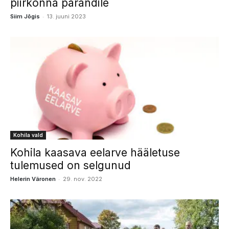
piirkonna pärandile
-
Siim Jõgis
13. juuni 2023
Kohila vald
Kohila kaasava eelarve hääletuse
tulemused on selgunud
-
Helerin Väronen
29. nov. 2022