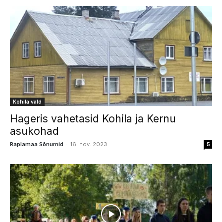
Kohila vald
Hageris vahetasid Kohila ja Kernu
asukohad
-
Raplamaa Sõnumid
16. nov. 2023
5