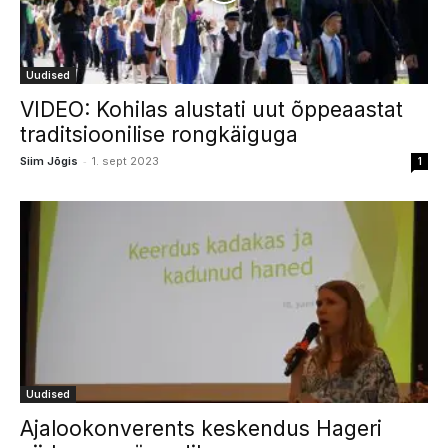
Uudised
VIDEO: Kohilas alustati uut õppeaastat
traditsioonilise rongkäiguga
-
Siim Jõgis
1. sept 2023
1
Uudised
Ajalookonverents keskendus Hageri