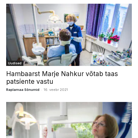
Uudised
Hambaarst Marje Nahkur võtab taas
patsiente vastu
-
Raplamaa Sõnumid
16. veebr 2021