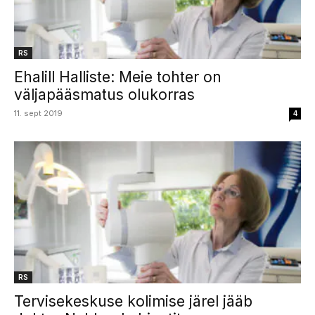
RS
Ehalill Halliste: Meie tohter on
väljapääsmatus olukorras
11. sept 2019
4
RS
Tervisekeskuse kolimise järel jääb