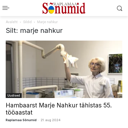
Avaleht
Sildid
Marje nahkur
Silt: marje nahkur
Uudised
Hambaarst Marje Nahkur tähistas 55.
tööaastat
-
Raplamaa Sõnumid
21. aug 2024