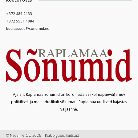
KUULUTUSED
+372 489 2133
+372 5551 1084
kuulutused@sonumid.ee
Ajaleht Raplamaa Sõnumid on kord nädalas (kolmapäeviti) ilmuv
poliitiliselt ja majanduslikult sõltumatu Raplamaa uudiseid kajastav
väljaanne.
© Nädaline OÜ 2026 | Kõik õigused kaitstud