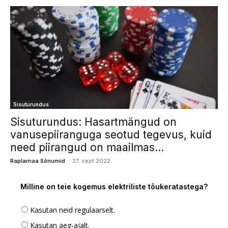
Sisuturundus
Sisuturundus: Hasartmängud on
vanusepiiranguga seotud tegevus, kuid
need piirangud on maailmas...
-
Raplamaa Sõnumid
27. sept 2022
Milline on teie kogemus elektriliste tõukeratastega?
Kasutan neid regulaarselt.
Kasutan aeg-ajalt.