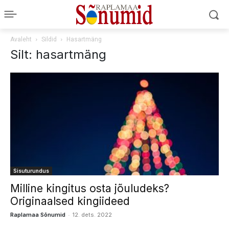
Avaleht
Sildid
Hasartmäng
Silt: hasartmäng
Sisuturundus
Milline kingitus osta jõuludeks?
Originaalsed kingiideed
-
Raplamaa Sõnumid
12. dets. 2022