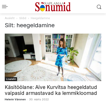
Avaleht
Sildid
Heegeldamine
Silt: heegeldamine
Lisaleht
Käsitöölane: Aive Kurvitsa heegeldatud
vaipasid armastavad ka lemmikloomad
-
Helerin Väronen
30. märts 2022