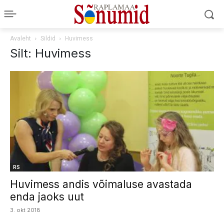
Avaleht
Sildid
Huvimess
Silt: Huvimess
RS
Huvimess andis võimaluse avastada
enda jaoks uut
3. okt 2018