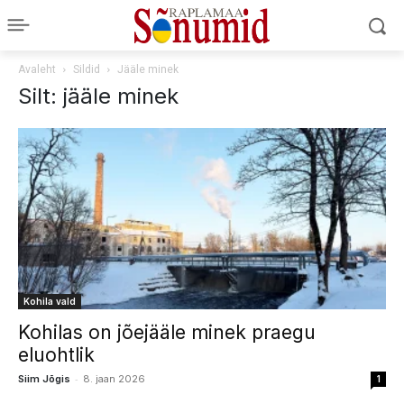
Avaleht
Sildid
Jääle minek
Silt: jääle minek
Kohila vald
Kohilas on jõejääle minek praegu
eluohtlik
-
Siim Jõgis
8. jaan 2026
1