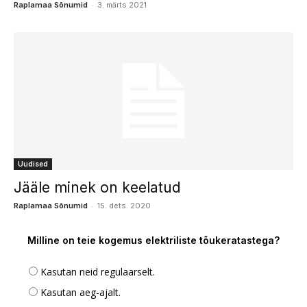
-
Raplamaa Sõnumid
3. märts 2021
Uudised
Jääle minek on keelatud
-
Raplamaa Sõnumid
15. dets. 2020
Milline on teie kogemus elektriliste tõukeratastega?
Kasutan neid regulaarselt.
Kasutan aeg-ajalt.