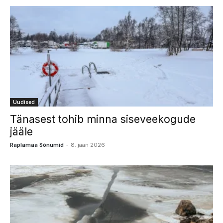
Uudised
Tänasest tohib minna siseveekogude
jääle
-
Raplamaa Sõnumid
8. jaan 2026