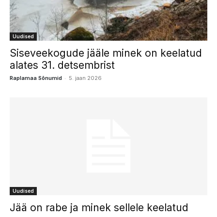
Uudised
Siseveekogude jääle minek on keelatud
alates 31. detsembrist
-
Raplamaa Sõnumid
5. jaan 2026
Uudised
Jää on rabe ja minek sellele keelatud