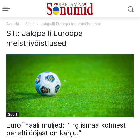
Avaleht
Sildid
Jalgpalli Euroopa meistrivõistlused
Silt: Jalgpalli Euroopa
meistrivõistlused
Sport
Eurofinaali muljed: “Inglismaa kolmest
penaltilööjast on kahju.”