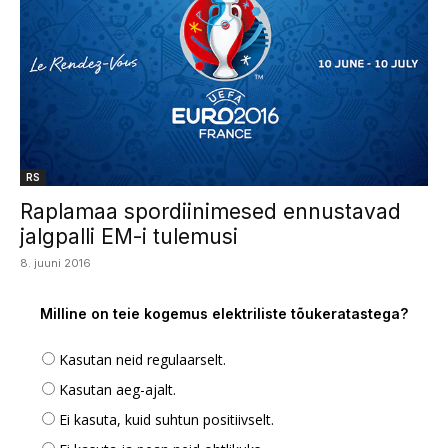
RS
Raplamaa spordiinimesed ennustavad
jalgpalli EM-i tulemusi
8. juuni 2016
Milline on teie kogemus elektriliste tõukeratastega?
Kasutan neid regulaarselt.
Kasutan aeg-ajalt.
Ei kasuta, kuid suhtun positiivselt.