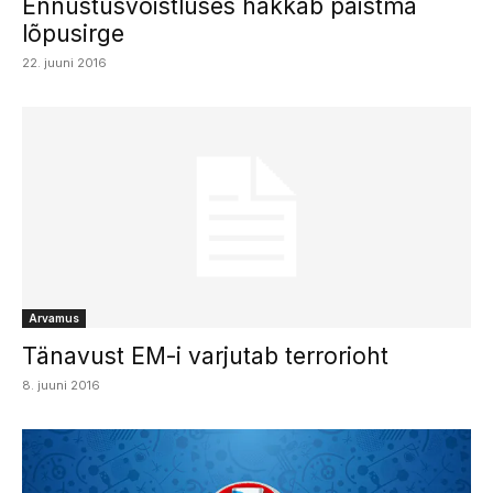
Ennustusvõistluses hakkab paistma
lõpusirge
22. juuni 2016
Arvamus
Tänavust EM-i varjutab terrorioht
8. juuni 2016