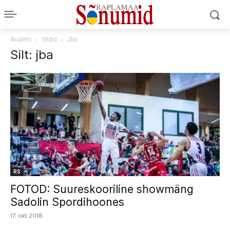
Avaleht
Sildid
Jba
Silt: jba
RS
FOTOD: Suureskooriline showmäng
Sadolin Spordihoones
17. okt 2018