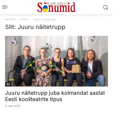
Avaleht
Sildid
Juuru näitetrupp
Silt: Juuru näitetrupp
RS
Juuru näitetrupp juba kolmandat aastat
Eesti kooliteatrite tipus
2. mai 2019