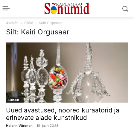
Avaleht
Sildid
Kairi Orgusaar
Silt: Kairi Orgusaar
Kultuur
Uued avastused, noored kuraatorid ja
erinevate alade kunstnikud
-
Helerin Väronen
18. jaan 2023