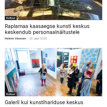
Kultuur
Raplamaa kaasaegse kunsti keskus
keskendub personaalnäitustele
-
Helerin Väronen
25. jaan 2022
Kultuur
Galerii kui kunstihariduse keskus