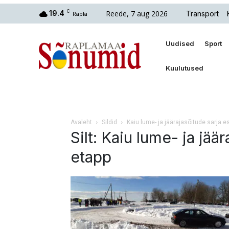
Reede, 7 aug 2026
19.4
C
Transport
Rapla
Uudised
Sport
Kuulutused
Avaleht
Sildid
Kaiu lume- ja jäärajasõitude sarja 
Silt: Kaiu lume- ja jä
etapp