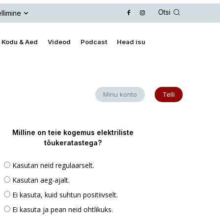
Otsi
llimine
Kodu & Aed
Videod
Podcast
Head isu
Minu konto
Telli
Milline on teie kogemus elektriliste
tõukeratastega?
Kasutan neid regulaarselt.
Kasutan aeg-ajalt.
Ei kasuta, kuid suhtun positiivselt.
Ei kasuta ja pean neid ohtlikuks.