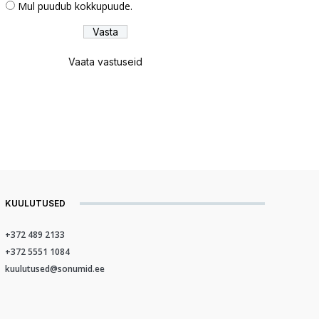
Mul puudub kokkupuude.
Vaata vastuseid
KUULUTUSED
+372 489 2133
+372 5551 1084
kuulutused@sonumid.ee