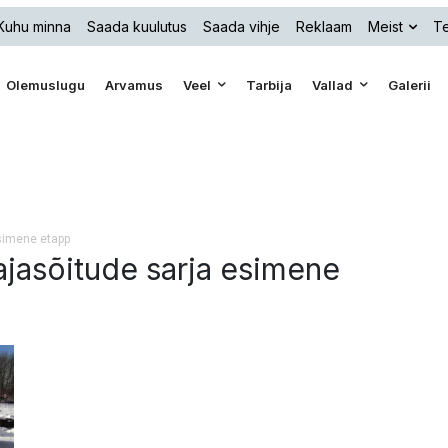
Kuhu minna
Saada kuulutus
Saada vihje
Reklaam
Meist
Te
Olemuslugu
Arvamus
Veel
Tarbija
Vallad
Galerii
esimene etapp
ärajasõitude sarja esimene