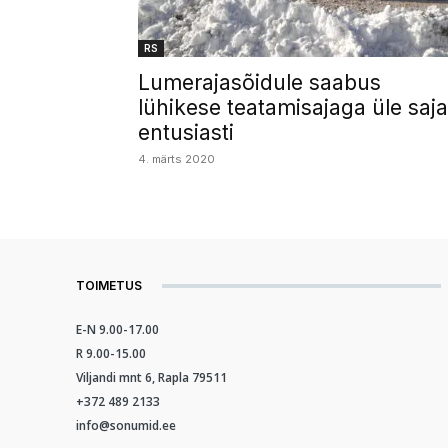
RS
Lumerajasõidule saabus
lühikese teatamisajaga üle saja
entusiasti
4. märts 2020
TOIMETUS
E-N 9.00-17.00
R 9.00-15.00
Viljandi mnt 6, Rapla 79511
+372 489 2133
info@sonumid.ee