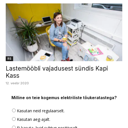
RS
Lastemööbli vajadusest sündis Kapi
Kass
12. veebr 2020
Milline on teie kogemus elektriliste tõukeratastega?
Kasutan neid regulaarselt.
Kasutan aeg-ajalt.
Ei kasuta, kuid suhtun positiivselt.