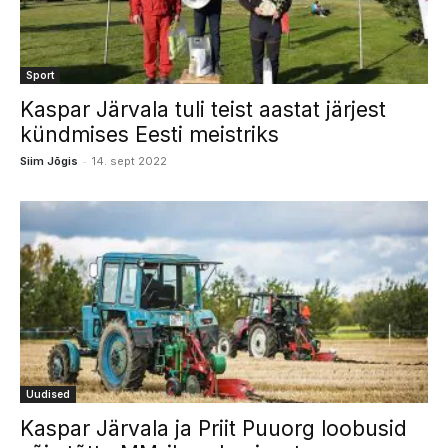
Sport
Kaspar Järvala tuli teist aastat järjest
kündmises Eesti meistriks
-
Siim Jõgis
14. sept 2022
Uudised
Kaspar Järvala ja Priit Puuorg loobusid