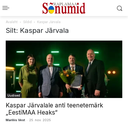
Avaleht
Sildid
Kaspar Järvala
Silt: Kaspar Järvala
Uudised
Kaspar Järvalale anti teenetemärk
„EestiMAA Heaks“
-
Mariliis Vest
25. nov. 2025