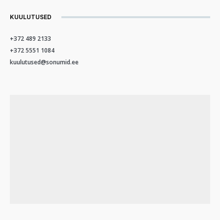
KUULUTUSED
+372 489 2133
+372 5551 1084
kuulutused@sonumid.ee