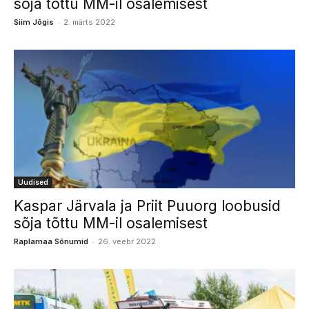
sõja tõttu MM-il osalemisest
-
Siim Jõgis
2. märts 2022
Uudised
Kaspar Järvala ja Priit Puuorg loobusid
sõja tõttu MM-il osalemisest
-
Raplamaa Sõnumid
26. veebr 2022