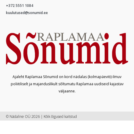
+372 5551 1084
kuulutused@sonumid.ee
Ajaleht Raplamaa Sõnumid on kord nädalas (kolmapäeviti) ilmuv
poliitiliselt ja majanduslikult sõltumatu Raplamaa uudiseid kajastav
väljaanne.
© Nädaline OÜ 2026 | Kõik õigused kaitstud