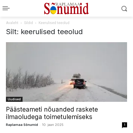
Avaleht
Sildid
Keerulised teeolud
Silt: keerulised teeolud
Uudised
Päästeameti nõuanded raskete
ilmaoludega toimetulemiseks
-
Raplamaa Sõnumid
10. jaan 2025
1