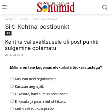
Avaleht
Sildid
Kehtna postipunkt
Silt: Kehtna postipunkt
RS
Kehtna vallavalitsusele oli postipunkti
sulgemine ootamatu
25. juuli 2018
Milline on teie kogemus elektriliste tõukeratastega?
Kasutan neid regulaarselt.
Kasutan aeg-ajalt.
Ei kasuta, kuid suhtun positiivselt.
Ei kasuta ja pean neid ohtlikuks.
Mul puudub kokkupuude.