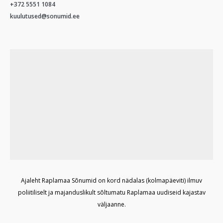
+372 5551 1084
kuulutused@sonumid.ee
Ajaleht Raplamaa Sõnumid on kord nädalas (kolmapäeviti) ilmuv
poliitiliselt ja majanduslikult sõltumatu Raplamaa uudiseid kajastav
väljaanne.