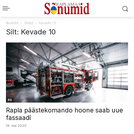
Avaleht
Sildid
Kevade 10
Silt: Kevade 10
RS
Rapla päästekomando hoone saab uue
fassaadi
19. mai 2020