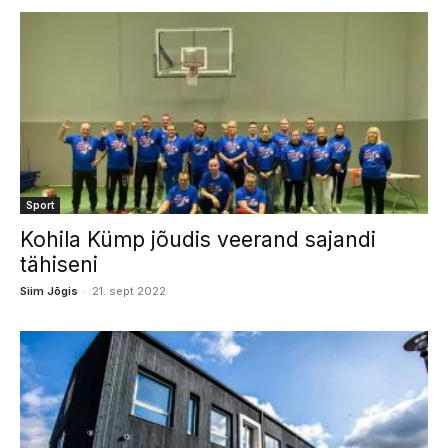
Sport
Kohila Kümp jõudis veerand sajandi
tähiseni
-
Siim Jõgis
21. sept 2022