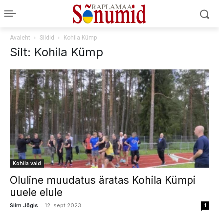
Avaleht
Sildid
Kohila Kümp
Silt: Kohila Kümp
Kohila vald
Oluline muudatus äratas Kohila Kümpi
uuele elule
-
Siim Jõgis
12. sept 2023
1