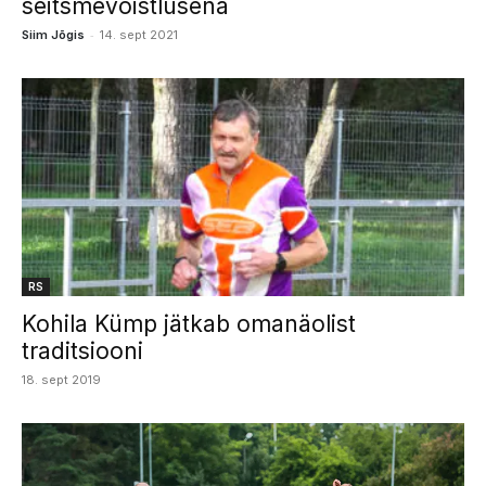
seitsmevõistlusena
-
Siim Jõgis
14. sept 2021
RS
Kohila Kümp jätkab omanäolist
traditsiooni
18. sept 2019