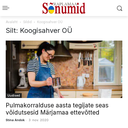
Avaleht
Sildid
Koogisahver OÜ
Silt: Koogisahver OÜ
Uudised
Pulmakorralduse aasta tegijate seas
võidutsesid Märjamaa ettevõtted
-
Stina Andok
3. nov. 2020