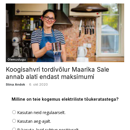
Olemuslugu
Koogisahvri tordivõlur Maarika Sale
annab alati endast maksimumi
-
Stina Andok
6. okt 2020
Milline on teie kogemus elektriliste tõukeratastega?
Kasutan neid regulaarselt.
Kasutan aeg-ajalt.
Ei kasuta, kuid suhtun positiivselt.