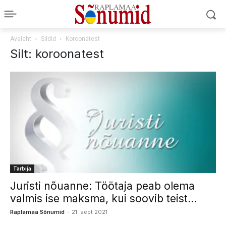
Avaleht
Sildid
Koroonatest
Silt: koroonatest
Tarbija
Juristi nõuanne: Töötaja peab olema
valmis ise maksma, kui soovib teist...
-
Raplamaa Sõnumid
21. sept 2021