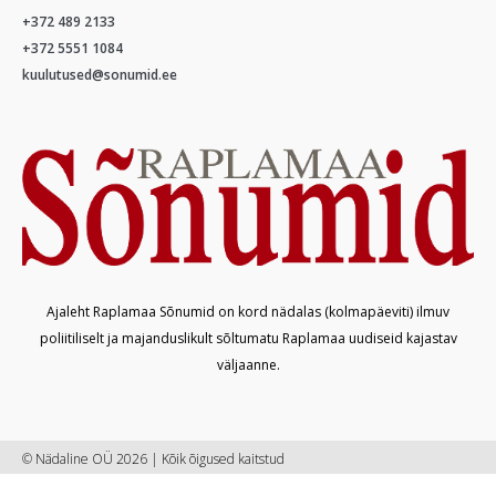
+372 489 2133
+372 5551 1084
kuulutused@sonumid.ee
Ajaleht Raplamaa Sõnumid on kord nädalas (kolmapäeviti) ilmuv
poliitiliselt ja majanduslikult sõltumatu Raplamaa uudiseid kajastav
väljaanne.
© Nädaline OÜ 2026 | Kõik õigused kaitstud