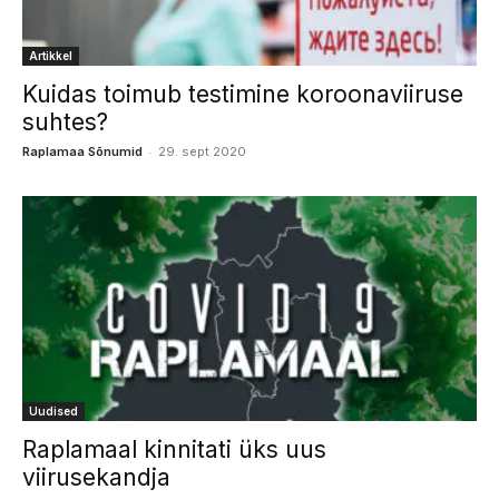
Artikkel
Kuidas toimub testimine koroonaviiruse
suhtes?
-
Raplamaa Sõnumid
29. sept 2020
Uudised
Raplamaal kinnitati üks uus
viirusekandja