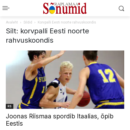
Avaleht
Sildid
Korvpalli Eesti noorte rahvuskoondis
Silt: korvpalli Eesti noorte
rahvuskoondis
RS
Joonas Riismaa spordib Itaalias, õpib
Eestis