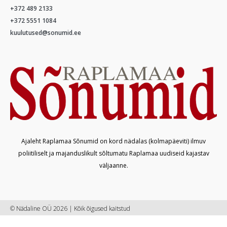
+372 489 2133
+372 5551 1084
kuulutused@sonumid.ee
Ajaleht Raplamaa Sõnumid on kord nädalas (kolmapäeviti) ilmuv
poliitiliselt ja majanduslikult sõltumatu Raplamaa uudiseid kajastav
väljaanne.
© Nädaline OÜ 2026 | Kõik õigused kaitstud