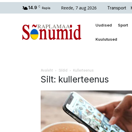
Reede, 7 aug 2026
14.9
C
Transport
Rapla
Uudised
Sport
Kuulutused
Avaleht
Sildid
Kullerteenus
Silt: kullerteenus