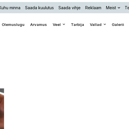
Kuhu minna
Saada kuulutus
Saada vihje
Reklaam
Meist
Te
Olemuslugu
Arvamus
Veel
Tarbija
Vallad
Galerii