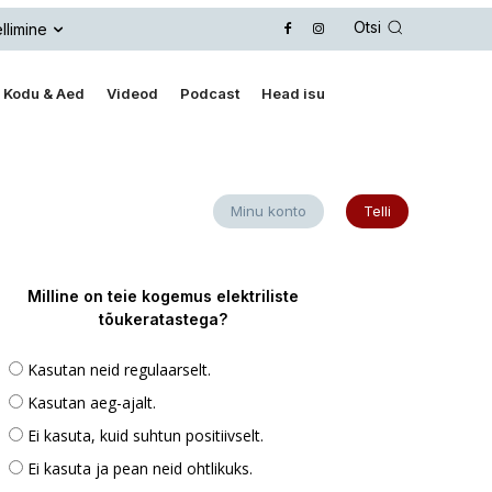
Otsi
llimine
Kodu & Aed
Videod
Podcast
Head isu
Minu konto
Telli
Milline on teie kogemus elektriliste
tõukeratastega?
Kasutan neid regulaarselt.
Kasutan aeg-ajalt.
Ei kasuta, kuid suhtun positiivselt.
Ei kasuta ja pean neid ohtlikuks.