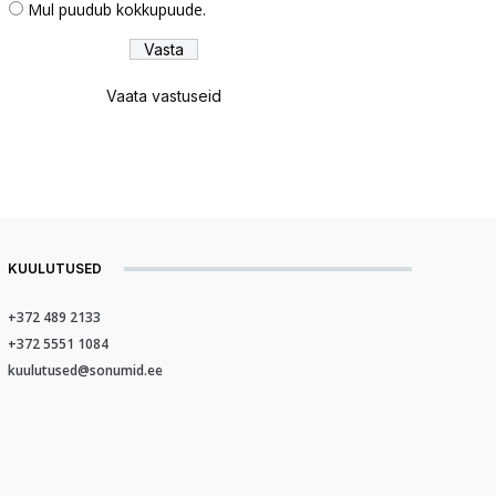
Mul puudub kokkupuude.
Vaata vastuseid
KUULUTUSED
+372 489 2133
+372 5551 1084
kuulutused@sonumid.ee