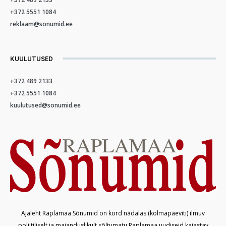
+372 5551 1084
reklaam@sonumid.ee
KUULUTUSED
+372 489 2133
+372 5551 1084
kuulutused@sonumid.ee
Ajaleht Raplamaa Sõnumid on kord nädalas (kolmapäeviti) ilmuv
poliitiliselt ja majanduslikult sõltumatu Raplamaa uudiseid kajastav