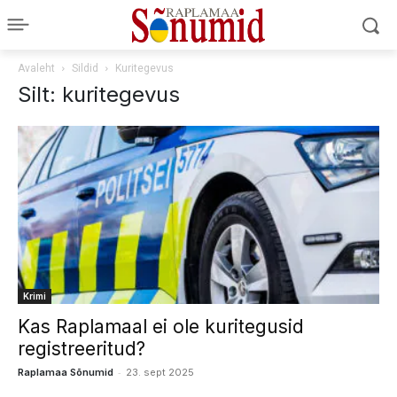
Avaleht
Sildid
Kuritegevus
Silt: kuritegevus
Krimi
Kas Raplamaal ei ole kuritegusid
registreeritud?
-
Raplamaa Sõnumid
23. sept 2025