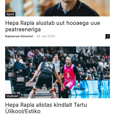
Sport
Hepa Rapla alustab uut hooaega uue
peatreeneriga
-
Raplamaa Sõnumid
29. mai 2026
2
Uudised
Hepa Rapla alistas kindlalt Tartu
Ülikool/Estiko