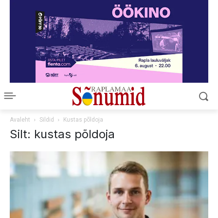
Avaleht
Sildid
Kustas põldoja
Silt: kustas põldoja