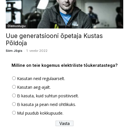
Olemuslugu
Uue generatsiooni õpetaja Kustas
Põldoja
-
Siim Jõgis
1. veebr 2022
Milline on teie kogemus elektriliste tõukeratastega?
Kasutan neid regulaarselt.
Kasutan aeg-ajalt.
Ei kasuta, kuid suhtun positiivselt.
Ei kasuta ja pean neid ohtlikuks.
Mul puudub kokkupuude.