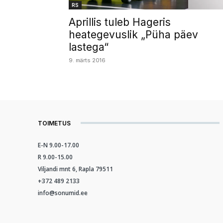
RS
Aprillis tuleb Hageris
heategevuslik „Püha päev
lastega“
9. märts 2016
TOIMETUS
E-N 9.00-17.00
R 9.00-15.00
Viljandi mnt 6, Rapla 79511
+372 489 2133
info@sonumid.ee