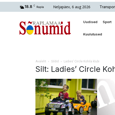
Neljapäev, 6 aug 2026
18.8
C
Transpor
Rapla
Uudised
Sport
Kuulutused
Avaleht
Sildid
Ladies’ Circle Kohila klubi
Silt: Ladies’ Circle Koh