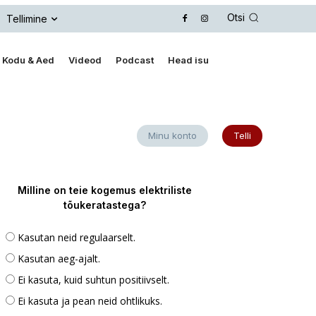
Otsi
Tellimine
Kodu & Aed
Videod
Podcast
Head isu
Minu konto
Telli
Milline on teie kogemus elektriliste
tõukeratastega?
Kasutan neid regulaarselt.
Kasutan aeg-ajalt.
Ei kasuta, kuid suhtun positiivselt.
Ei kasuta ja pean neid ohtlikuks.