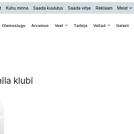
t
Kuhu minna
Saada kuulutus
Saada vihje
Reklaam
Meist
Olemuslugu
Arvamus
Veel
Tarbija
Vallad
Galerii
ila klubi