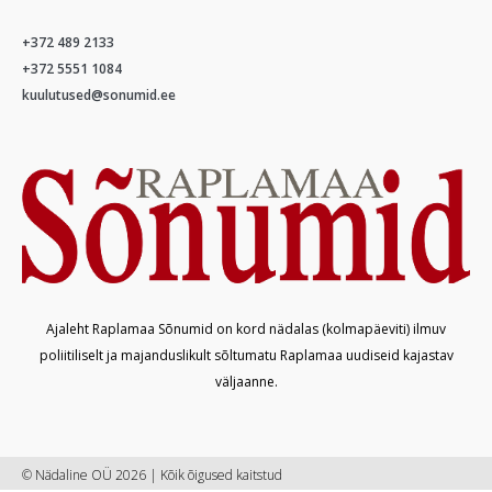
+372 489 2133
+372 5551 1084
kuulutused@sonumid.ee
Ajaleht Raplamaa Sõnumid on kord nädalas (kolmapäeviti) ilmuv
poliitiliselt ja majanduslikult sõltumatu Raplamaa uudiseid kajastav
väljaanne.
© Nädaline OÜ 2026 | Kõik õigused kaitstud