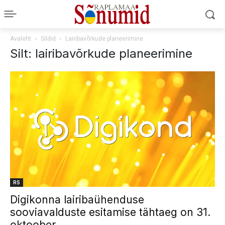
Avaleht
Sildid
Lairibavõrkude planeerimine
Silt: lairibavõrkude planeerimine
RS
Digikonna lairibaühenduse
sooviavalduste esitamise tähtaeg on 31.
oktoober