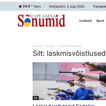
Neljapäev, 6 aug 2026
24.4
C
Transpor
Rapla
Uudised
Sport
Avaleht
Sildid
Laskmisvõistlused
Silt: laskmisvõistlused
RS