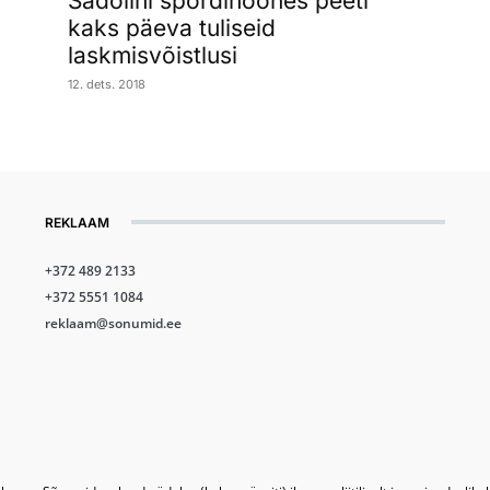
Sadolini spordihoones peeti
kaks päeva tuliseid
laskmisvõistlusi
12. dets. 2018
REKLAAM
+372 489 2133
+372 5551 1084
reklaam@sonumid.ee