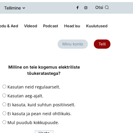
Otsi
Tellimine
odu & Aed
Videod
Podcast
Head isu
Kuulutused
Minu konto
Telli
Milline on teie kogemus elektriliste
tõukeratastega?
Kasutan neid regulaarselt.
Kasutan aeg-ajalt.
Ei kasuta, kuid suhtun positiivselt.
Ei kasuta ja pean neid ohtlikuks.
Mul puudub kokkupuude.