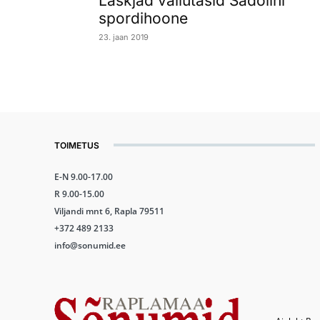
Laskjad vallutasid Sadolini
spordihoone
23. jaan 2019
TOIMETUS
E-N 9.00-17.00
R 9.00-15.00
Viljandi mnt 6, Rapla 79511
+372 489 2133
info@sonumid.ee