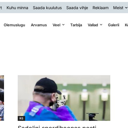
t
Kuhu minna
Saada kuulutus
Saada vihje
Reklaam
Meist
Olemuslugu
Arvamus
Veel
Tarbija
Vallad
Galerii
K
RS