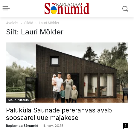
Avaleht
Sildid
Lauri Mölder
Silt: Lauri Mölder
Sisuturundus
Paluküla Saunade pererahvas avab
soosaarel uue majakese
-
Raplamaa Sõnumid
11. nov. 2025
1