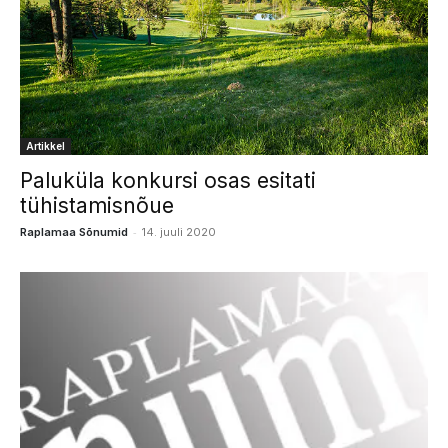
Artikkel
Paluküla konkursi osas esitati
tühistamisnõue
-
Raplamaa Sõnumid
14. juuli 2020