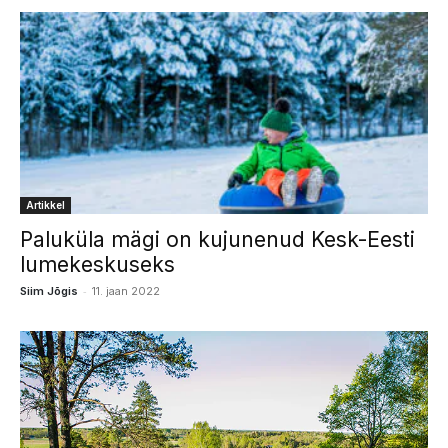
Artikkel
Paluküla mägi on kujunenud Kesk-Eesti
lumekeskuseks
-
Siim Jõgis
11. jaan 2022