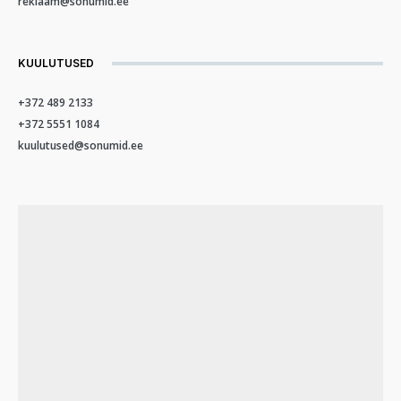
reklaam@sonumid.ee
KUULUTUSED
+372 489 2133
+372 5551 1084
kuulutused@sonumid.ee