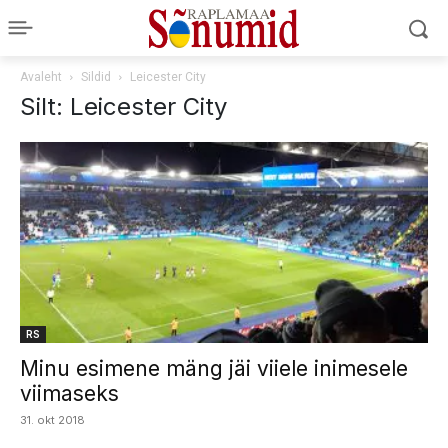
Avaleht
Sildid
Leicester City
Silt: Leicester City
RS
Minu esimene mäng jäi viiele inimesele
viimaseks
31. okt 2018