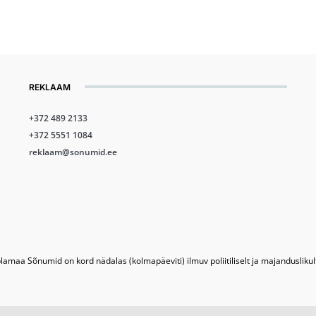
REKLAAM
+372 489 2133
+372 5551 1084
reklaam@sonumid.ee
lamaa Sõnumid on kord nädalas (kolmapäeviti) ilmuv poliitiliselt ja majandusliku