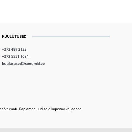
KUULUTUSED
+372 489 2133
+372 5551 1084
kuulutused@sonumid.ee
lt sõltumatu Raplamaa uudiseid kajastav väljaanne.