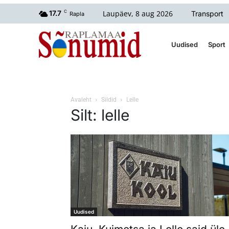
Laupäev, 8 aug 2026
17.7
C
Transport
Rapla
Uudised
Sport
Avaleht
Sildid
Lelle
Silt: lelle
Uudised