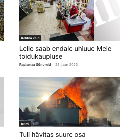
Kehtna vald
Lelle saab endale uhiuue Meie
toidukaupluse
-
Raplamaa Sõnumid
25. jaan 2023
Krimi
Tuli hävitas suure osa