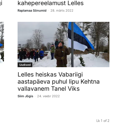
i
kahepereelamust Lelles
-
Raplamaa Sõnumid
28. märts 2022
Uudised
Lelles heiskas Vabariigi
aastapäeva puhul lipu Kehtna
vallavanem Tanel Viks
-
Siim Jõgis
24. veebr 2022
Lk 1 of 2