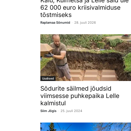
Kaiu, Kuimetsa ja Lelle said üle
62 000 euro kriisivalmiduse
tõstmiseks
-
Raplamaa Sõnumid
28. juuli 2026
Uudised
Sõdurite säilmed jõudsid
viimsesse puhkepaika Lelle
kalmistul
-
Siim Jõgis
25. juuli 2024