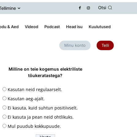
Otsi
Tellimine
odu & Aed
Videod
Podcast
Head isu
Kuulutused
Minu konto
Telli
Milline on teie kogemus elektriliste
tõukeratastega?
Kasutan neid regulaarselt.
Kasutan aeg-ajalt.
Ei kasuta, kuid suhtun positiivselt.
Ei kasuta ja pean neid ohtlikuks.
Mul puudub kokkupuude.