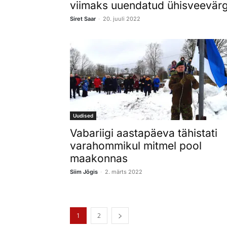
viimaks uuendatud ühisveevärg
-
Siret Saar
20. juuli 2022
Uudised
Vabariigi aastapäeva tähistati
varahommikul mitmel pool
maakonnas
-
Siim Jõgis
2. märts 2022
1
2