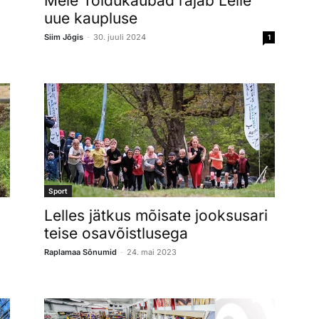
Meie Toidukaubad rajab Lelle
uue kaupluse
-
Siim Jõgis
30. juuli 2024
1
Sport
Lelles jätkus mõisate jooksusari
teise osavõistlusega
-
Raplamaa Sõnumid
24. mai 2023