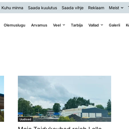
Kuhu minna
Saada kuulutus
Saada vihje
Reklaam
Meist
Olemuslugu
Arvamus
Veel
Tarbija
Vallad
Galerii
K
Uudised