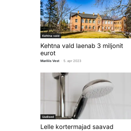
Kehtna vald
Kehtna vald laenab 3 miljonit
eurot
-
Mariliis Vest
5. apr 2023
Uudised
Lelle kortermajad saavad