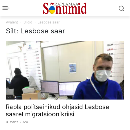
Avaleht
Sildid
Lesbose saar
Silt: Lesbose saar
RS
Rapla politseinikud ohjasid Lesbose
saarel migratsioonikriisi
4. märts 2020