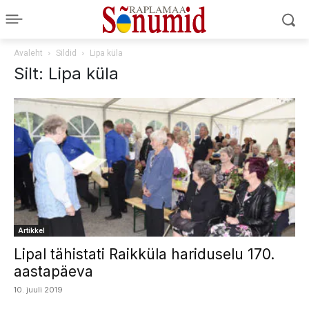
Avaleht
Sildid
Lipa küla
Silt: Lipa küla
Artikkel
Lipal tähistati Raikküla hariduselu 170.
aastapäeva
10. juuli 2019