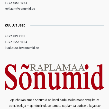
+372 5551 1084
reklaam@sonumid.ee
KUULUTUSED
+372 489 2133
+372 5551 1084
kuulutused@sonumid.ee
Ajaleht Raplamaa Sõnumid on kord nädalas (kolmapäeviti) ilmuv
poliitiliselt ja majanduslikult sõltumatu Raplamaa uudiseid kajastav